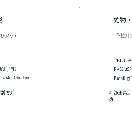
報
免物
念仏の声」
各種申
TEL:058
町3丁目1
FAX:058
fu-shi, Gifu-ken
Email:
gi
保護方針
© 浄土真
所