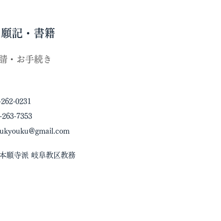
・願記・書籍
請・お手続き
-262-0231
-263-7353
fukyouku@gmail.com
宗本願寺派 岐阜教区教務