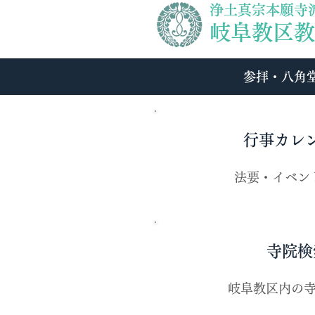
浄土真宗本願寺
岐阜教区教
参拝・八角
​行事カレ
法要・イベン
寺院検
​岐阜教区内の