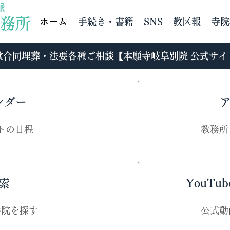
派
務所
ホーム
手続き・書籍
SNS
教区報
寺院
堂合同埋葬・法要各種ご相談【​本願寺岐阜別院 公式サイ
ンダー
​
トの日程
教務所
索
YouTub
寺院を探す
​公式